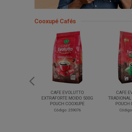
Cooxupé Cafés
EVOLUTTO
CAFE EVOLUTTO
CAFE EVOLU
E MOIDO 500G
TRADIONAL MOIDO 500G
MOIDO 50
 COOXUPE
POUCH COOXUPE
Código
: 259076
Código: 259077