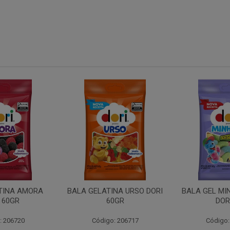
DORI
BALA GEL MINHOCA ACIDA
TUBO MORANGO 70G
DORI 60
Código: 206719
Código: 203262