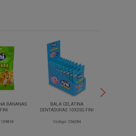
INA BANANAS
BALA GELATINA
TUBES MORA
FINI
DENTADURAS 10X35G FINI
10X35G
 139818
Código: 256284
Código: