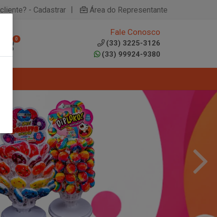
|
cliente? - Cadastrar
Área do Representante
Fale Conosco
0
(33) 3225-3126
(33) 99924-9380