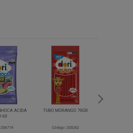
R
TUBO YOGURTE100 70GR
TUBO MORANGO ACID
70GR
Código: 203264
Código: 203261