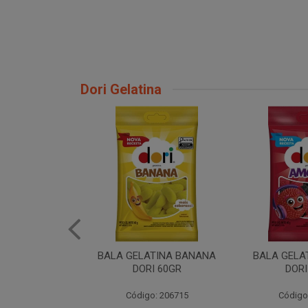
Dori Gelatina
NANA
BALA GELATINA AMORA
BALA GELATINA URSO 
DORI 60GR
60GR
Código: 206720
Código: 206717