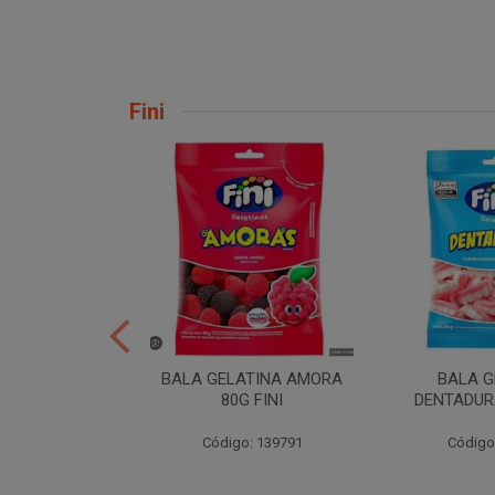
Fini
ER 10X35 FINI
BALA GELATINA AMORA
BALA G
80G FINI
DENTADURA
: 258539
Código: 139791
Código