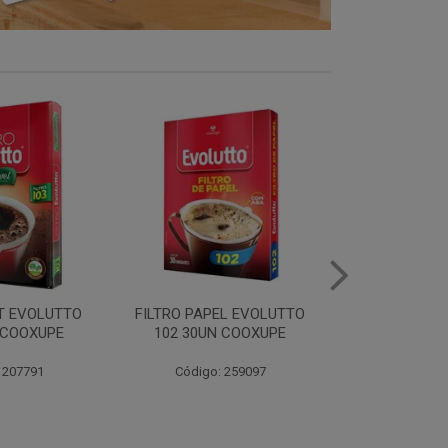
EL EVOLUTTO
FILTRO PAPEL EVOLUTTO
CAFE E
 COOXUPE
103 30UN COOXUPE
EXTRAFORTE 
500G C
 259097
Código: 259098
Código: