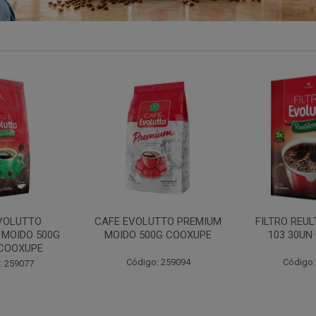
TTO PREMIUM
FILTRO REULT EVOLUTTO
FILTRO PAP
0G COOXUPE
103 30UN COOXUPE
102 30UN
: 259094
Código: 207791
Código: