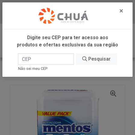
×
Baixe já nosso APP
0
Digite seu CEP para ter acesso aos
produtos e ofertas exclusivas da sua região
Pesquisar
VOLTAR
INÍCIO
PERFETTI
Não sei meu CEP
BALA CLEARB 30MI PEPPERMINT 105G MENTOS