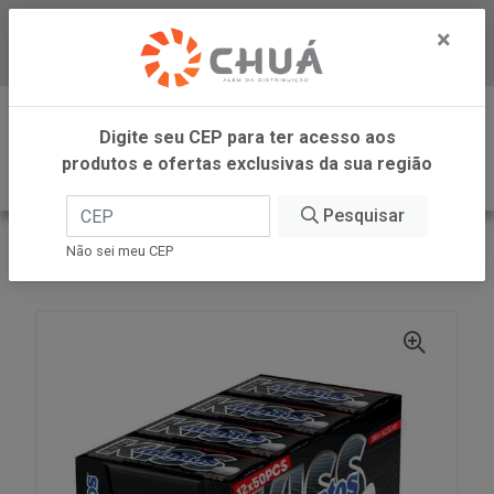
×
Baixe já nosso APP
0
Digite seu CEP para ter acesso aos
produtos e ofertas exclusivas da sua região
Pesquisar
VOLTAR
INÍCIO
PERFETTI
Não sei meu CEP
BALA KISS MENTA FORTE FS 12X35G MENTOS