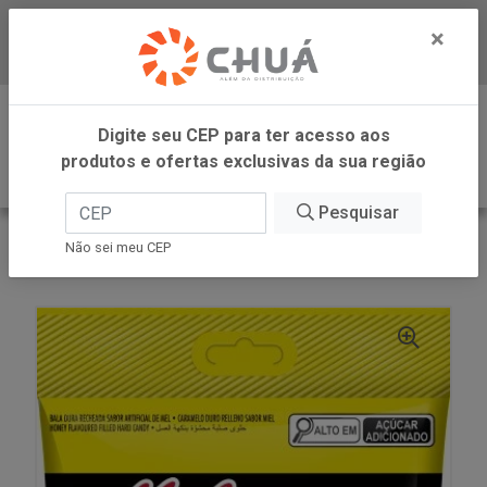
×
Baixe já nosso APP
0
Digite seu CEP para ter acesso aos
produtos e ofertas exclusivas da sua região
Pesquisar
VOLTAR
INÍCIO
DORI -SM
Não sei meu CEP
BALA MEL RECH 100G DORI