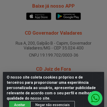
Baixe já nosso APP
CD Governador Valadares
Rua A, 200, Galpão B - Capim, Governador
Valadares/MG - CEP 35.024-400
CNPJ 19.199.702/0003-36
CD Juiz de Fora
O nosso site coleta cookies próprios e de
Rodovia BR-040 , Nº 0, Área B2 Condominio Brasil
terceiros para proporcionar uma experiência
LOG - São Pedro, Juiz de Fora/MG
personalizada ao usuário, apresentar publicidade
CNPJ 19.199.702/0005-06
relevante de acordo com o seu perfil e melhorar a
qualidade do nosso site.
Aceitar
Negar não essenciais