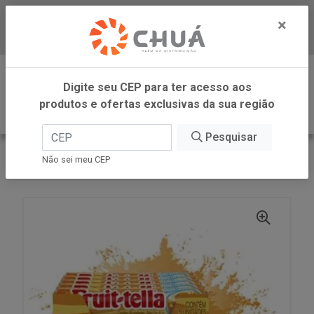
×
Baixe já nosso APP
0
Digite seu CEP para ter acesso aos
produtos e ofertas exclusivas da sua região
Pesquisar
VOLTAR
INÍCIO
PERFETTI
Não sei meu CEP
BALA SWIRL CAR MAIS LEITE 15X41G FRUITTELLA