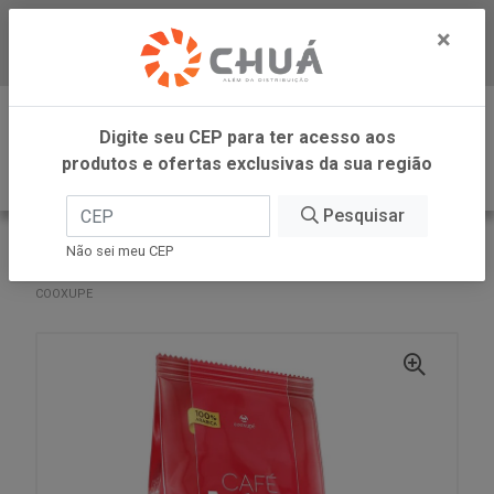
×
Baixe já nosso APP
0
Digite seu CEP para ter acesso aos
produtos e ofertas exclusivas da sua região
Pesquisar
VOLTAR
INÍCIO
COOXUPE CAFES
Não sei meu CEP
CAFE EVOLUTTO TRADIONAL MOIDO 500G POUCH
COOXUPE