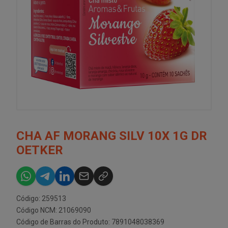
CHA AF MORANG SILV 10X 1G DR
OETKER
Código: 259513
Código NCM: 21069090
Código de Barras do Produto: 7891048038369