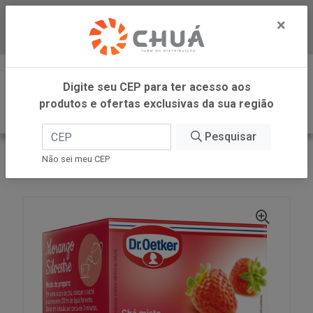
×
Baixe já nosso APP
0
Digite seu CEP para ter acesso aos
produtos e ofertas exclusivas da sua região
Pesquisar
VOLTAR
INÍCIO
DR OETKER BRASIL
Não sei meu CEP
CHA AF MORANG SILV 10X 1G DR OETKER