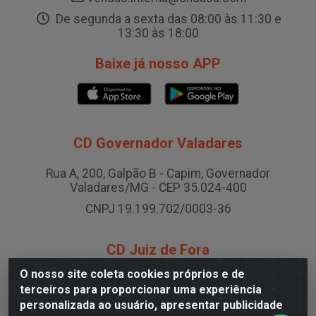
De segunda a sexta das 08:00 às 11:30 e
13:30 às 18:00
Baixe já nosso APP
CD Governador Valadares
Rua A, 200, Galpão B - Capim, Governador
Valadares/MG - CEP 35.024-400
CNPJ 19.199.702/0003-36
CD Juiz de Fora
O nosso site coleta cookies próprios e de
Rodovia BR-040 , Nº 0, Área B2 Condominio Brasil
terceiros para proporcionar uma experiência
LOG - São Pedro, Juiz de Fora/MG
personalizada ao usuário, apresentar publicidade
CNPJ 19.199.702/0005-06