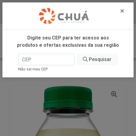
×
Baixe já nosso APP
0
Digite seu CEP para ter acesso aos
produtos e ofertas exclusivas da sua região
Pesquisar
VOLTAR
INÍCIO
ZANLORENZI
Não sei meu CEP
CHA CAMOMILA LIMAO ZR 900ML CAMPO LARGO