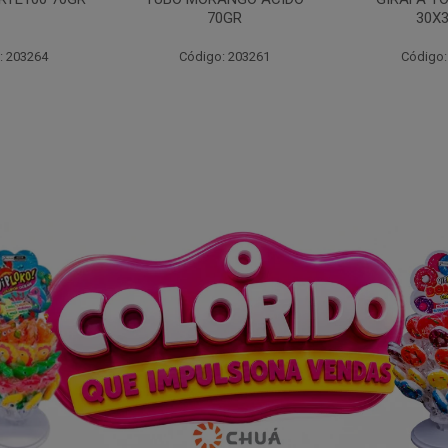
0GR
30X30GR
: 203261
Código: 203268
Código: