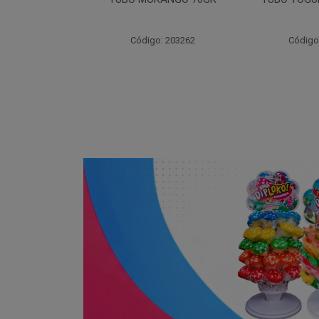
7
: 203262
Código: 203264
Código