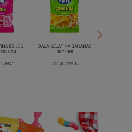
INA BEIJOS
BALA GELATINA BANANAS
BALA GE
0G FINI
80G FINI
DENTADURAS 
 139827
Código: 139818
Código: