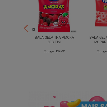
ER 10X35 FINI
BALA GELATINA AMORA
BALA GEL
80G FINI
MORAN 
: 258539
Código: 139791
Código