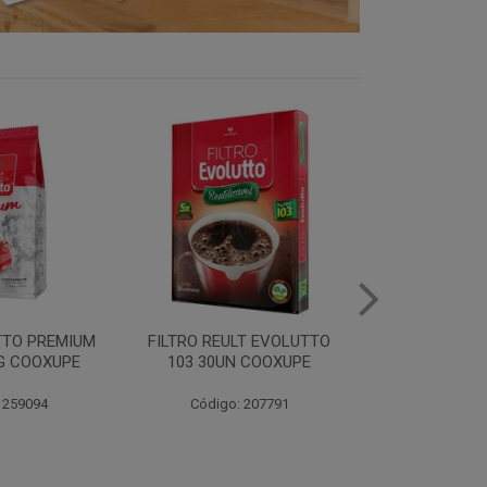
LT EVOLUTTO
FILTRO PAPEL EVOLUTTO
FILTRO PAPE
 COOXUPE
102 30UN COOXUPE
103 30UN
 207791
Código: 259097
Código: