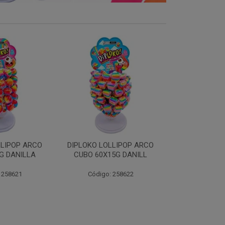
LLIPOP ARCO
DIPLOKO LOLLIPOP
DIPLOKO LOL
5G DANILL
COGUMELO 60X15G
60X15G 
DANILLA
 258622
Código:
Código: 258366