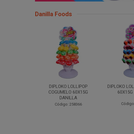
Danilla Foods
 LOLLIPOP
DIPLOKO LOLLIPOP MONST
DIPLOKO
LO 60X15G
60X15G DANILLA
OCEANO 60X
NILLA
Código: 258369
Código
: 258366