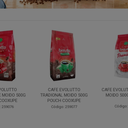
VOLUTTO
CAFE EVOLUTTO PREMIUM
FILTRO REU
 MOIDO 500G
MOIDO 500G COOXUPE
103 30UN
COOXUPE
Código: 259094
Código:
: 259077