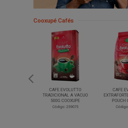
Cooxupé Cafés
EVOLUTTO
CAFE EVOLUTTO
CAFE E
NAL A VACUO
EXTRAFORTE MOIDO 500G
TRADIONAL
COOXUPE
POUCH COOXUPE
POUCH 
: 259075
Código: 259076
Código