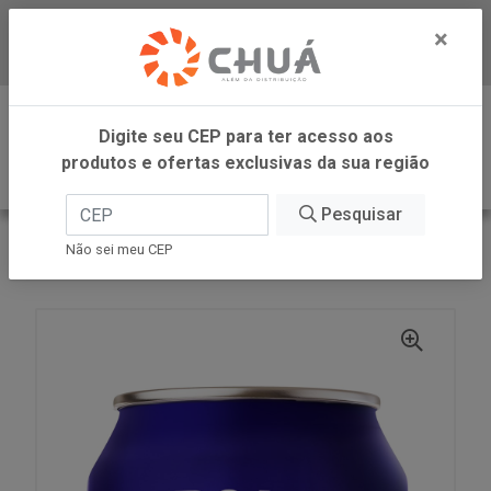
×
Baixe já nosso APP
0
Digite seu CEP para ter acesso aos
produtos e ofertas exclusivas da sua região
Pesquisar
VOLTAR
INÍCIO
ZANLORENZI
Não sei meu CEP
CHOPP RED DRAFT 473ML CAMPO LARGO