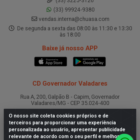
(33) 3225-3126
(33) 99924-9380
vendas.interna@chuasa.com
De segunda a sexta das 08:00 às 11:30 e 13:30
às 18:00
Baixe já nosso APP
CD Governador Valadares
Rua A, 200, Galpão B - Capim, Governador
Valadares/MG - CEP 35.024-400
CNPJ 19.199.702/0003-36
O nosso site coleta cookies próprios e de
terceiros para proporcionar uma experiência
personalizada ao usuário, apresentar publicidade
CD Juiz de Fora
relevante de acordo com o seu perfil e melhorar a