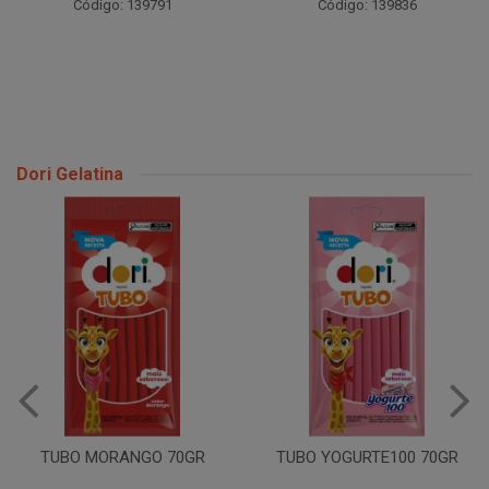
Código: 139791
Código: 139836
Dori Gelatina
TUBO MORANGO ACID
70GR
R
TUBO YOGURTE100 70GR