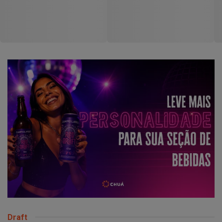
DIPLOKO LOLLIPOP
DIPLOKO LOLLIPOP MONST
COGUMELO 60X15G
60X15G DANILLA
DANILLA
Código: 258369
Código: 258366