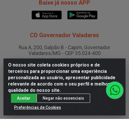
vendas.interna@chuasa.com
De segunda a sexta das 08:00 às 11:30 e 13:30
às 18:00
Baixe já nosso APP
O nosso site coleta cookies próprios e de
CD Governador Valadares
terceiros para proporcionar uma experiência
personalizada ao usuário, apresentar publicidade
Rua A, 200, Galpão B - Capim, Governador
relevante de acordo com o seu perfil e melhorar a
Valadares/MG - CEP 35.024-400
qualidade do nosso site.
CNPJ 19.199.702/0003-36
Aceitar
Negar não essenciais
Preferências de Cookies
CD Juiz de Fora
Rodovia BR-040 , Nº 0, Área B2 Condominio Brasil LOG
- São Pedro, Juiz de Fora/MG