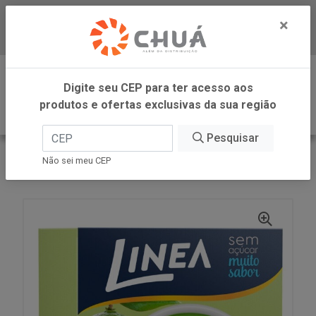
×
Baixe já nosso APP
0
Digite seu CEP para ter acesso aos
produtos e ofertas exclusivas da sua região
Pesquisar
VOLTAR
INÍCIO
LINEA ALIMENTOS
Não sei meu CEP
GELATINA LIMAO 10G LINEA