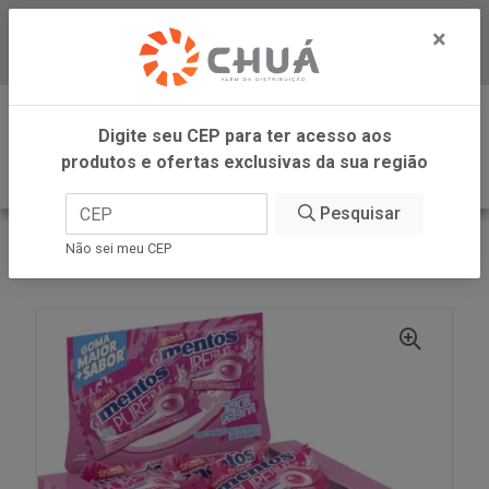
×
Baixe já nosso APP
0
Digite seu CEP para ter acesso aos
produtos e ofertas exclusivas da sua região
Pesquisar
VOLTAR
INÍCIO
PERFETTI
Não sei meu CEP
GOMA PURE F TUTTI FRUT MONO 60UN MENTOS