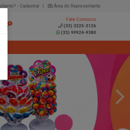
|
cliente? - Cadastrar
Área do Representante
Fale Conosco
0
(33) 3225-3126
(33) 99924-9380