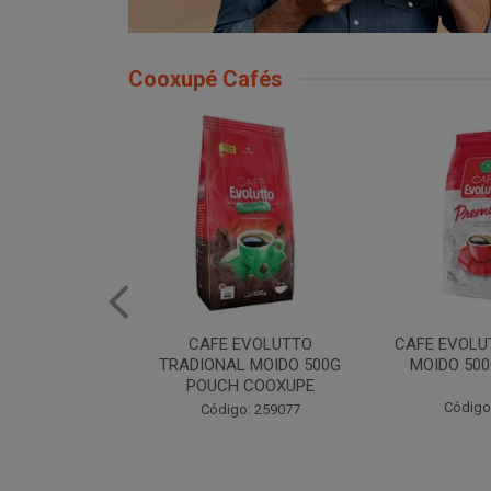
Cooxupé Cafés
EVOLUTTO
CAFE EVOLUTTO PREMIUM
FILTRO REU
 MOIDO 500G
MOIDO 500G COOXUPE
103 30U
 COOXUPE
Código: 259094
Código
: 259077