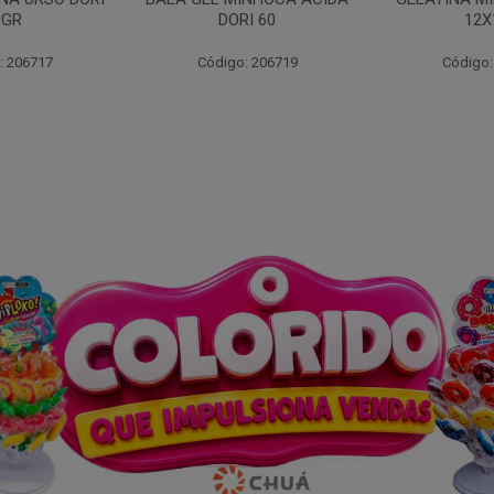
I 60
12X13G
: 206719
Código: 255689
Código: