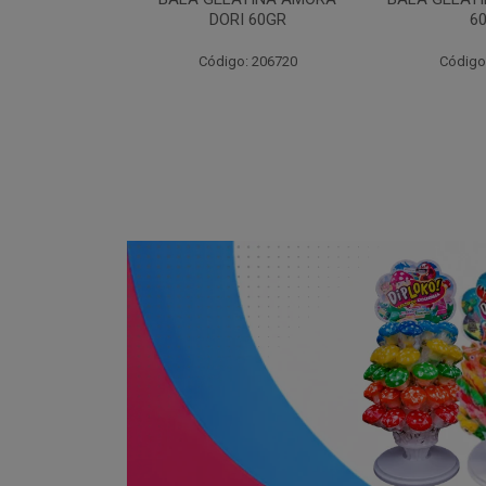
I 60GR
60GR
DOR
: 206720
Código: 206717
Código