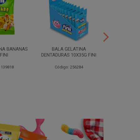
INA BANANAS
BALA GELATINA
TUBES MORA
FINI
DENTADURAS 10X35G FINI
10X35G
 139818
Código: 256284
Código: