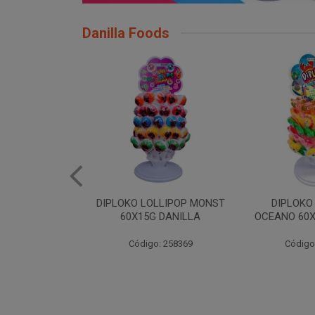
Danilla Foods
LLIPOP MONST
DIPLOKO LOLLIPOP
DIPLOKO LO
 DANILLA
OCEANO 60X15G DANILLA
POP 60X1
: 258369
Código: 258620
Código