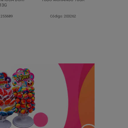
70
 203262
Código: 203264
Código: