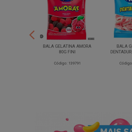
ER 10X35 FINI
BALA GELATINA AMORA
BALA G
80G FINI
DENTADURA
: 258539
Código: 139791
Código