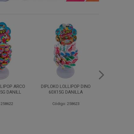
LLIPOP DINO
DIPLOKO LOLLIPOP
DIPLOKO LOL
DANILLA
COGUMELO 60X15G
60X15G 
DANILLA
 258623
Código:
Código: 258366