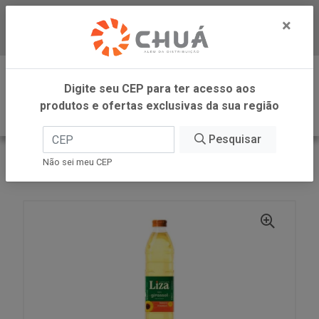
×
Baixe já nosso APP
0
Digite seu CEP para ter acesso aos
produtos e ofertas exclusivas da sua região
Pesquisar
VOLTAR
INÍCIO
CARGILL VAREJO
Não sei meu CEP
OLEO DE GIRASSOL PET 500ML LIZA