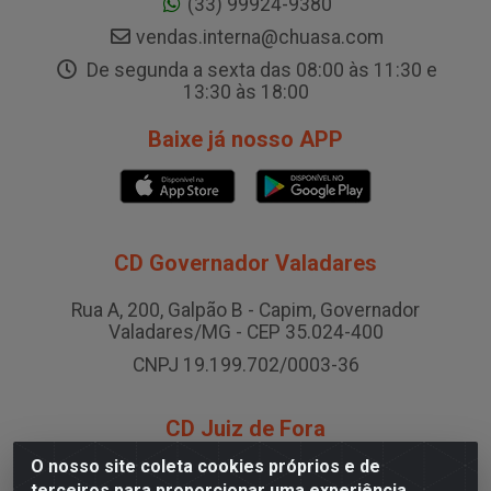
(33) 99924-9380
vendas.interna@chuasa.com
De segunda a sexta das 08:00 às 11:30 e
13:30 às 18:00
Baixe já nosso APP
CD Governador Valadares
Rua A, 200, Galpão B - Capim, Governador
Valadares/MG - CEP 35.024-400
CNPJ 19.199.702/0003-36
CD Juiz de Fora
O nosso site coleta cookies próprios e de
Rodovia BR-040 , Nº 0, Área B2 Condominio Brasil
terceiros para proporcionar uma experiência