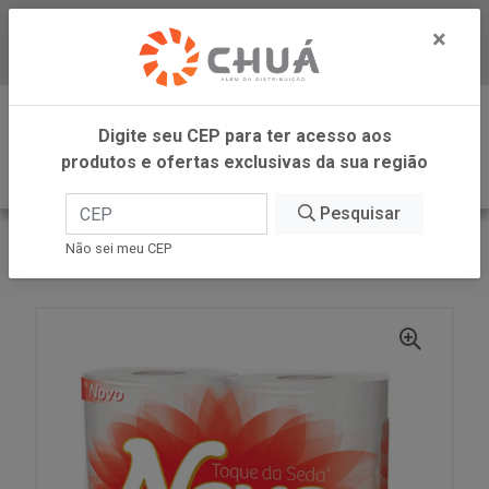
×
Baixe já nosso APP
0
Digite seu CEP para ter acesso aos
produtos e ofertas exclusivas da sua região
Pesquisar
VOLTAR
INÍCIO
SUZANO - NEVE
Não sei meu CEP
PAPEL HIG FD TOQ SEDA 30M 4UN NEVE