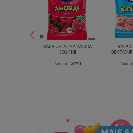
ER 10X35 FINI
BALA GELATINA AMORA
BALA G
80G FINI
DENTADURA
: 258539
Código: 139791
Código