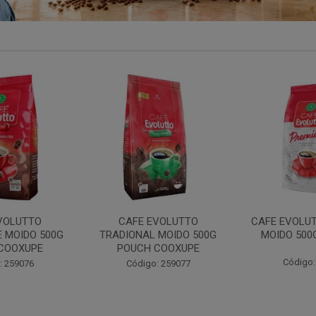
VOLUTTO
CAFE EVOLUTTO PREMIUM
FILTRO REU
 MOIDO 500G
MOIDO 500G COOXUPE
103 30UN
COOXUPE
Código: 259094
Código:
: 259077