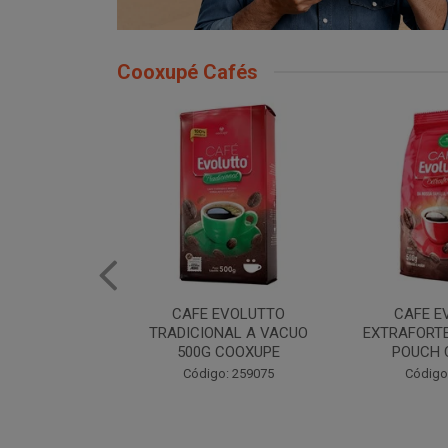
Cooxupé Cafés
EVOLUTTO
CAFE EVOLUTTO
CAFE E
NAL A VACUO
EXTRAFORTE MOIDO 500G
TRADIONAL
COOXUPE
POUCH COOXUPE
POUCH 
: 259075
Código: 259076
Código