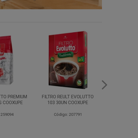
LT EVOLUTTO
FILTRO PAPEL EVOLUTTO
FILTRO PAPE
 COOXUPE
102 30UN COOXUPE
103 30UN
 207791
Código: 259097
Código: