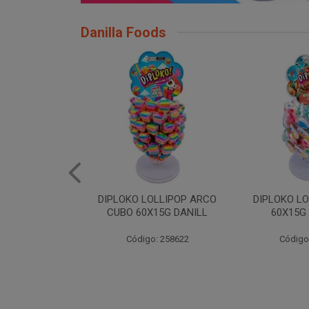
Danilla Foods
OLLIPOP ARCO
DIPLOKO LOLLIPOP DINO
DIPLOKO
15G DANILL
60X15G DANILLA
COGUMEL
DAN
: 258622
Código: 258623
Código