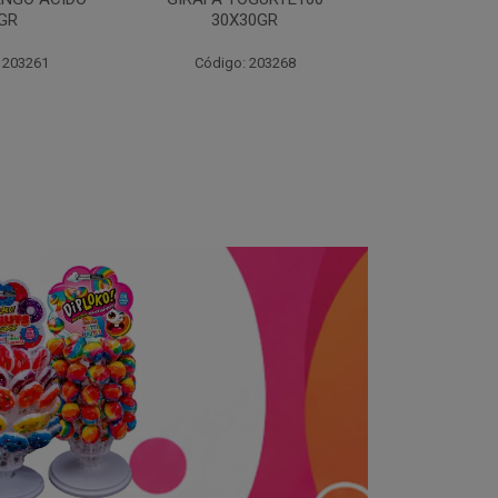
30GR
30X3
 203268
Código: 203270
Código: