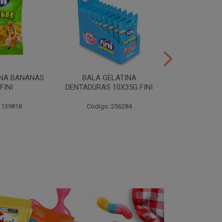
INA BANANAS
BALA GELATINA
TUBES MORA
FINI
DENTADURAS 10X35G FINI
10X35G
 139818
Código: 256284
Código: