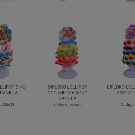
 LOLLIPOP
DIPLOKO LOLLIPOP MONST
DIPLOKO 
O 60X15G
60X15G DANILLA
OCEANO 60X
ILLA
Código: 258369
Código:
: 258366