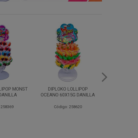
LOLLIPOP
DIPLOKO LOLLIPOP ARCO
DIPLOKO LOL
15G DANILLA
POP 60X15G DANILLA
CUBO 60X1
 258620
Código: 258621
Código: