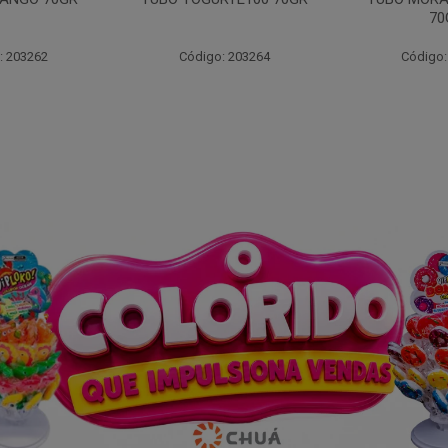
70GR
30X
: 203264
Código: 203261
Código: