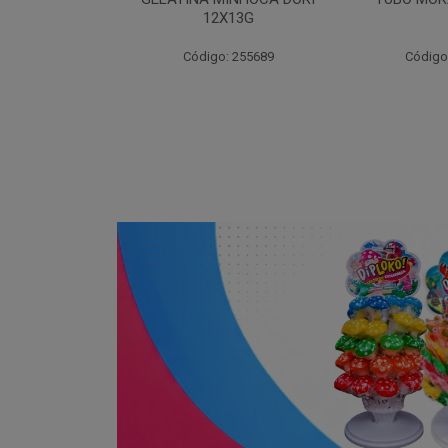
X13G
: 255689
Código: 203262
Código