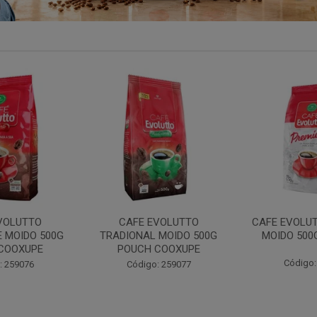
VOLUTTO
CAFE EVOLUTTO PREMIUM
FILTRO REU
 MOIDO 500G
MOIDO 500G COOXUPE
103 30UN
COOXUPE
Código: 259094
Código:
: 259077