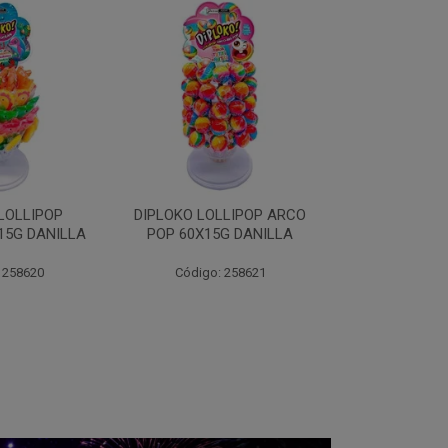
LLIPOP ARCO
DIPLOKO LOLLIPOP ARCO
DIPLOKO 
G DANILLA
CUBO 60X15G DANILL
COGUMELO
DANI
 258621
Código: 258622
Código: