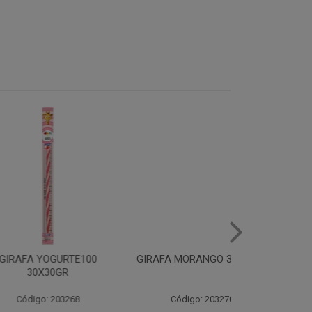
OGURTE100
GIRAFA MORANGO 30X30GR
GIRAFA F
30GR
30X3
 203268
Código: 203270
Código: