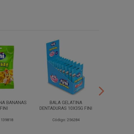
INA BANANAS
BALA GELATINA
TUBES MORA
FINI
DENTADURAS 10X35G FINI
10X35G
 139818
Código: 256284
Código: