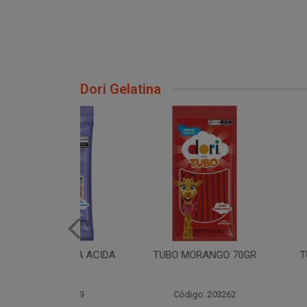
Dori Gelatina
INHOCA ACIDA
TUBO MORANGO 70GR
TUBO YOGU
RI 60
: 206719
Código: 203262
Código