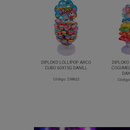
OLLIPOP ARCO
DIPLOKO LOLLIPOP
DIPLOKO LO
15G DANILL
COGUMELO 60X15G
60X15G
DANILLA
: 258622
Código
Código: 258366