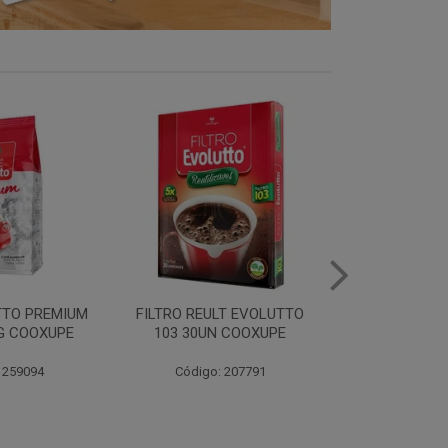
LT EVOLUTTO
FILTRO PAPEL EVOLUTTO
FILTRO PAPE
 COOXUPE
102 30UN COOXUPE
103 30UN
 207791
Código: 259097
Código: