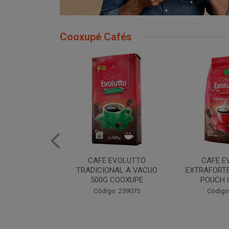
Cooxupé Cafés
EVOLUTTO
CAFE EVOLUTTO
CAFE E
NAL A VACUO
EXTRAFORTE MOIDO 500G
TRADIONAL
COOXUPE
POUCH COOXUPE
POUCH 
: 259075
Código: 259076
Código