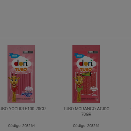
RTE100 70GR
TUBO MORANGO ACIDO
GIRAFA Y
70GR
30X
: 203264
Código: 203261
Código: