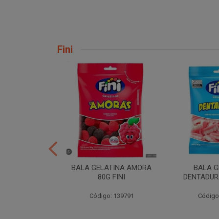
Fini
ER 10X35 FINI
BALA GELATINA AMORA
BALA G
80G FINI
DENTADURA
: 258539
Código: 139791
Código