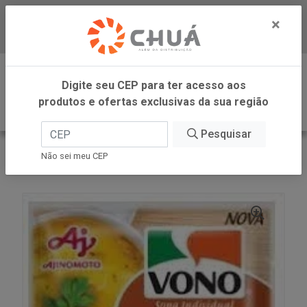
×
Baixe já nosso APP
0
Digite seu CEP para ter acesso aos
produtos e ofertas exclusivas da sua região
Pesquisar
VOLTAR
INÍCIO
AJINOMOTO
Não sei meu CEP
SOPA ABOB CARNE B.SOD 17G VONO