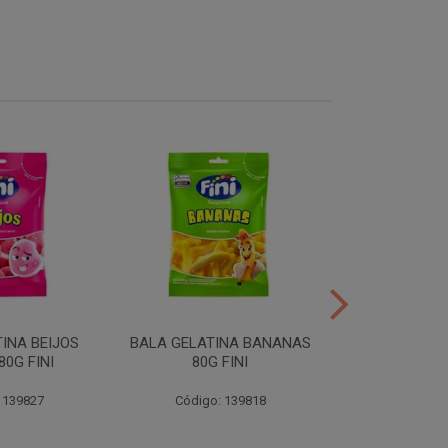
INA BEIJOS
BALA GELATINA BANANAS
BALA GE
0G FINI
80G FINI
DENTADURAS 
 139827
Código: 139818
Código: