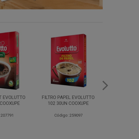
LT EVOLUTTO
FILTRO PAPEL EVOLUTTO
FILTRO PAPE
 COOXUPE
102 30UN COOXUPE
103 30UN
 207791
Código: 259097
Código: