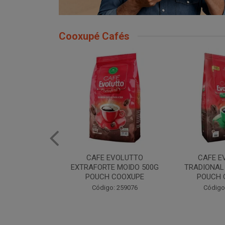
Cooxupé Cafés
EVOLUTTO
CAFE EVOLUTTO
CAFE E
NAL A VACUO
EXTRAFORTE MOIDO 500G
TRADIONAL
COOXUPE
POUCH COOXUPE
POUCH 
: 259075
Código: 259076
Código