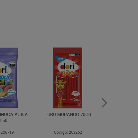
ANGO 70GR
TUBO YOGURTE100 70GR
TUBO MORA
70
: 203262
Código: 203264
Código: