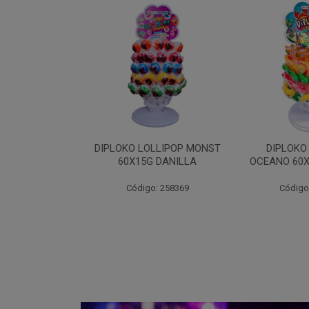
IPLOKO LOLLIPOP MONST
DIPLOKO LOLLIPOP
D
60X15G DANILLA
OCEANO 60X15G DANILLA
Código: 258369
Código: 258620