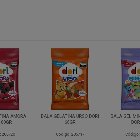
INA URSO DORI
BALA GEL MINHOCA ACIDA
TUBO MOR
0GR
DORI 60
: 206717
Código: 206719
Código