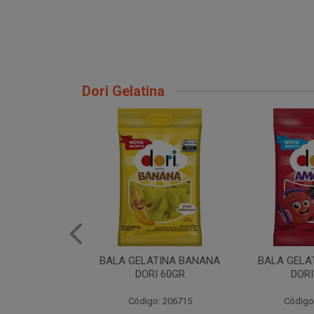
Dori Gelatina
TINA BANANA
BALA GELATINA AMORA
BALA GELAT
I 60GR
DORI 60GR
6
o: 206715
Código: 206720
Código