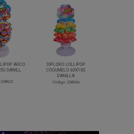
DIPLOKO LOLLIPOP
DIPLOKO LOLLIPOP MONST
COGUMELO 60X15G
60X15G DANILLA
OC
DANILLA
Código: 258369
Código: 258366