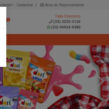
|
cliente? - Cadastrar
Área do Representante
Fale Conosco
0
(33) 3225-3126
(33) 99924-9380