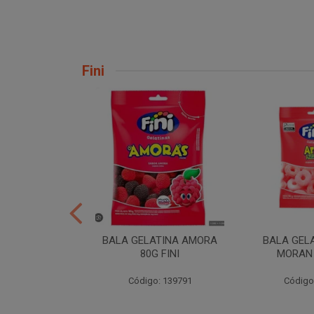
Fini
H TORCAO 80G
BALA GELATINA AMORA
BALA GEL
INI
80G FINI
MORAN 
: 206724
Código: 139791
Código