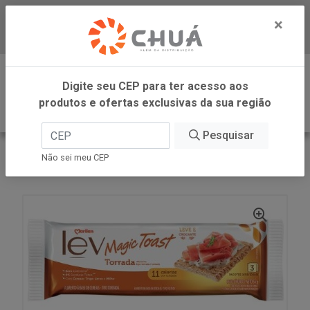
×
Baixe já nosso APP
0
Digite seu CEP para ter acesso aos
produtos e ofertas exclusivas da sua região
Pesquisar
VOLTAR
INÍCIO
MARILAN
Não sei meu CEP
TORRADA LEV ORIGINAL 55G MARILAN