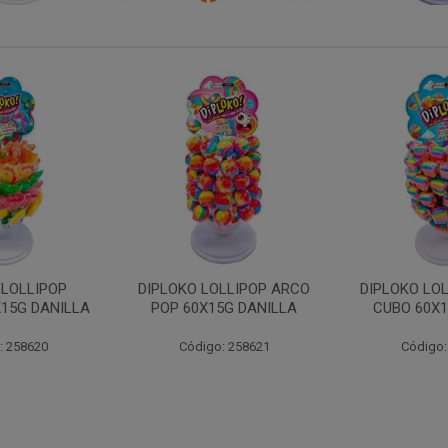
LLIPOP ARCO
DIPLOKO LOLLIPOP ARCO
DIPLOKO 
5G DANILLA
CUBO 60X15G DANILL
COGUMEL
DAN
: 258621
Código: 258622
Código: