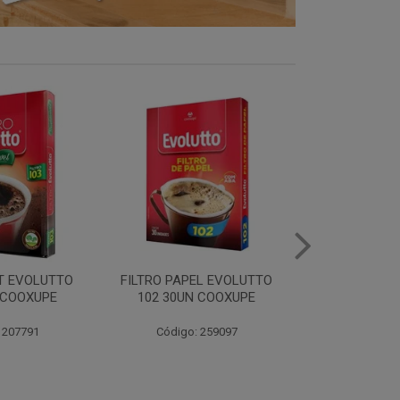
EL EVOLUTTO
FILTRO PAPEL EVOLUTTO
CAFE E
 COOXUPE
103 30UN COOXUPE
EXTRAFORTE 
500G C
 259097
Código: 259098
Código: