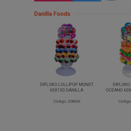
Danilla Foods
LLIPOP MONST
DIPLOKO LOLLIPOP
DIPLOKO LO
 DANILLA
OCEANO 60X15G DANILLA
POP 60X1
: 258369
Código: 258620
Código