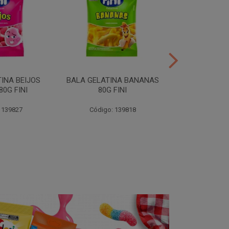
INA BEIJOS
BALA GELATINA BANANAS
BALA GE
0G FINI
80G FINI
DENTADURAS 
 139827
Código: 139818
Código: