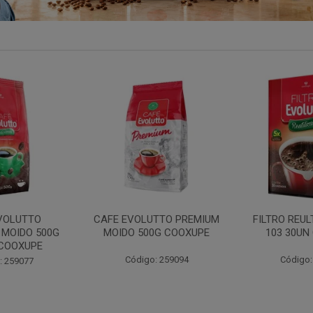
TTO PREMIUM
FILTRO REULT EVOLUTTO
FILTRO PAP
0G COOXUPE
103 30UN COOXUPE
102 30UN
: 259094
Código: 207791
Código: