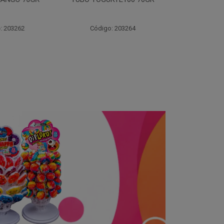
70
 203262
Código: 203264
Código: