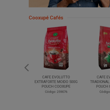
Cooxupé Cafés
EVOLUTTO
CAFE EVOLUTTO
CAFE EVOLU
E MOIDO 500G
TRADIONAL MOIDO 500G
MOIDO 50
 COOXUPE
POUCH COOXUPE
Código
: 259076
Código: 259077