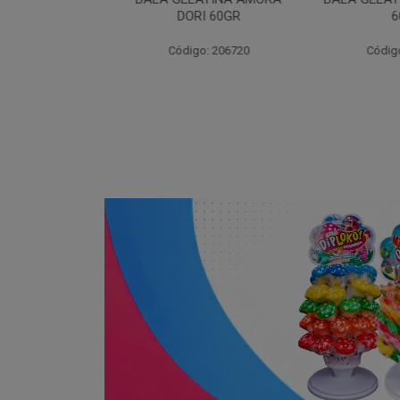
I 60GR
DORI 60GR
6
: 206715
Código: 206720
Código