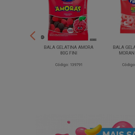
ER 10X35 FINI
BALA GELATINA AMORA
BALA GEL
80G FINI
MORAN 
: 258539
Código: 139791
Código