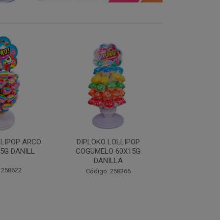
LOLLIPOP
DIPLOKO LOLLIPOP MONST
DIPLOKO 
O 60X15G
60X15G DANILLA
OCEANO 60X1
ILLA
Código: 258369
Código:
 258366