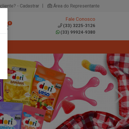
|
cliente? - Cadastrar
Área do Representante
Fale Conosco
0
(33) 3225-3126
(33) 99924-9380