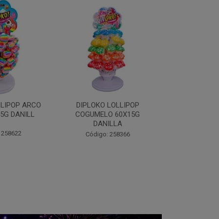
O LOLLIPOP
DIPLOKO LOLLIPOP MONST
DIPLOKO
LO 60X15G
60X15G DANILLA
OCEANO 60X
NILLA
Código: 258369
Código
o: 258366