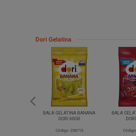
Dori Gelatina
TINA BANANA
BALA GELATINA AMORA
BALA GELATI
I 60GR
DORI 60GR
6
: 206715
Código: 206720
Código