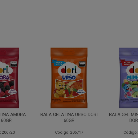
NA URSO DORI
BALA GEL MINHOCA ACIDA
TUBO MOR
0GR
DORI 60
: 206717
Código: 206719
Código: