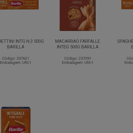
ETTINI INTG N.3 500G
MACARRAO FARFALLE
SPAGHE
BARILLA
INTEG 500G BARILLA
Código: 207621
Código: 257391
Cód
Embalagem: UN\1
Embalagem: UN\1
Emba