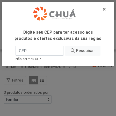
×
Baixe já nosso APP
0
Digite seu CEP para ter acesso aos
produtos e ofertas exclusivas da sua região
Pesquisar
GYOZA
Não sei meu CEP
VOLTAR
INÍCIO
AJINOMOTO FOOD GYOZA
GYOZA
Filtros
3 produtos ordenados por: