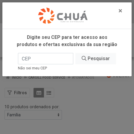
×
Baixe já nosso APP
0
Digite seu CEP para ter acesso aos
produtos e ofertas exclusivas da sua região
Pesquisar
ATOMATADOS
Não sei meu CEP
VOLTAR
INÍCIO
CARGILL FOOD SERVICE
ATOMATADOS
Filtros
10 produtos ordenados por: