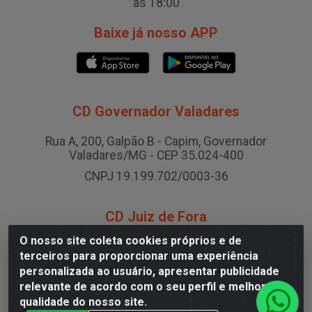
às 18:00
Baixe já nosso APP
CD Governador Valadares
Rua A, 200, Galpão B - Capim, Governador
Valadares/MG - CEP 35.024-400
CNPJ 19.199.702/0003-36
CD Juiz de Fora
O nosso site coleta cookies próprios e de
Rodovia BR-040 , Nº 0, Área B2 Condominio Brasil LOG
terceiros para proporcionar uma experiência
- São Pedro, Juiz de Fora/MG
personalizada ao usuário, apresentar publicidade
CNPJ 19.199.702/0005-06
relevante de acordo com o seu perfil e melhorar a
qualidade do nosso site.