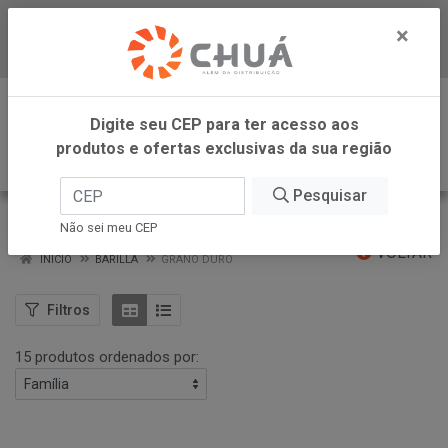
×
Baixe já nosso APP
0
Digite seu CEP para ter acesso aos
produtos e ofertas exclusivas da sua região
Pesquisar
GRANO DURO
Não sei meu CEP
VOLTAR
INÍCIO
BARILLA
GRANO DURO
Filtros
15 produtos ordenados por: