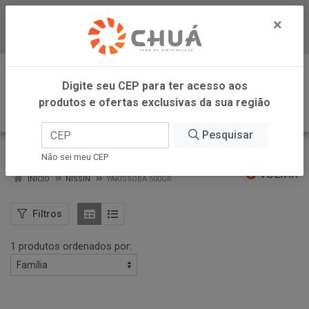
×
Baixe já nosso APP
0
Digite seu CEP para ter acesso aos
produtos e ofertas exclusivas da sua região
Pesquisar
YAKISSOBA 500GR
Não sei meu CEP
VOLTAR
INÍCIO
NISSIN
YAKISSOBA 500GR
Filtros
1 produtos ordenados por: