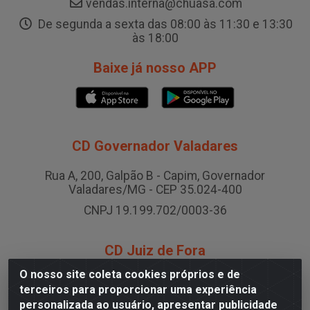
vendas.interna@chuasa.com
De segunda a sexta das 08:00 às 11:30 e 13:30
às 18:00
Baixe já nosso APP
CD Governador Valadares
Rua A, 200, Galpão B - Capim, Governador
Valadares/MG - CEP 35.024-400
CNPJ 19.199.702/0003-36
CD Juiz de Fora
O nosso site coleta cookies próprios e de
Rodovia BR-040 , Nº 0, Área B2 Condominio Brasil LOG
terceiros para proporcionar uma experiência
- São Pedro, Juiz de Fora/MG
personalizada ao usuário, apresentar publicidade