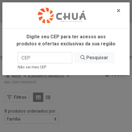
×
Baixe já nosso APP
0
Digite seu CEP para ter acesso aos
produtos e ofertas exclusivas da sua região
Pesquisar
MID ZERO REFRESCO
Não sei meu CEP
VOLTAR
INÍCIO
AJINOMOTO REFRESCO
MID ZERO REFRESCO
Filtros
8 produtos ordenados por: