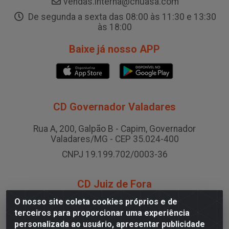
vendas.interna@chuasa.com
De segunda a sexta das 08:00 às 11:30 e 13:30
às 18:00
Baixe já nosso APP
CD Governador Valadares
Rua A, 200, Galpão B - Capim, Governador
Valadares/MG - CEP 35.024-400
CNPJ 19.199.702/0003-36
CD Juiz de Fora
O nosso site coleta cookies próprios e de
Rodovia BR-040 , Nº 0, Área B2 Condominio Brasil LOG
terceiros para proporcionar uma experiência
- São Pedro, Juiz de Fora/MG
personalizada ao usuário, apresentar publicidade