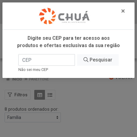
×
Baixe já nosso APP
0
Digite seu CEP para ter acesso aos
produtos e ofertas exclusivas da sua região
Pesquisar
PANETTONE
Não sei meu CEP
VOLTAR
INÍCIO
PANETTONE
Filtros
8 produtos ordenados por: