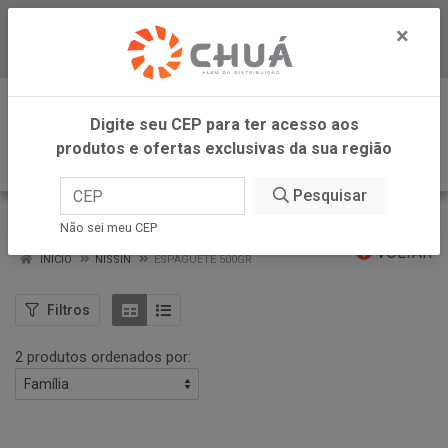
×
Baixe já nosso APP
0
Digite seu CEP para ter acesso aos
produtos e ofertas exclusivas da sua região
Pesquisar
ESPAGUETE 500GR
Não sei meu CEP
VOLTAR
INÍCIO
NISSIN
ESPAGUETE 500GR
Filtros
2 produtos ordenados por: