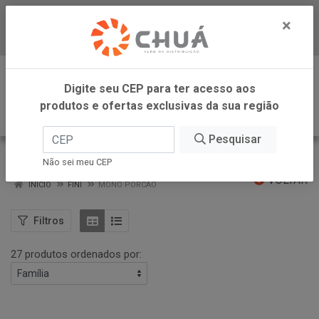
×
Baixe já nosso APP
0
Digite seu CEP para ter acesso aos
produtos e ofertas exclusivas da sua região
Pesquisar
MONO PORCAO
Não sei meu CEP
VOLTAR
INÍCIO
FINI
MONO PORCAO
Filtros
27 produtos ordenados por: