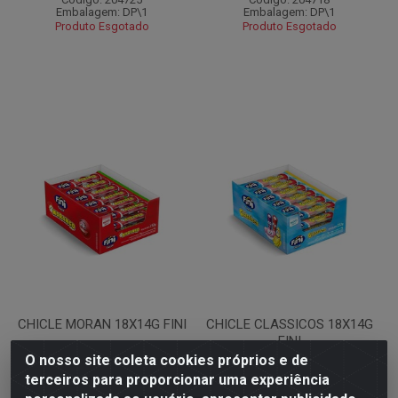
Embalagem: DP\1
Embalagem: DP\1
Produto Esgotado
Produto Esgotado
CHICLE MORAN 18X14G FINI
CHICLE CLASSICOS 18X14G
FINI
O nosso site coleta cookies próprios e de
Código: 204981
Código: 204980
terceiros para proporcionar uma experiência
Embalagem: DP\1
Embalagem: DP\1