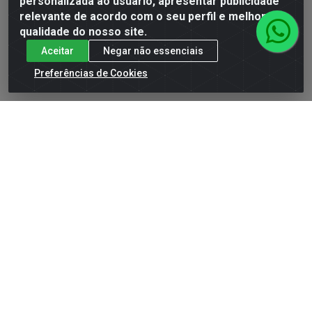
personalizada ao usuário, apresentar publicidade
Produto Esgotado
Produto Esgotado
relevante de acordo com o seu perfil e melhorar a
qualidade do nosso site.
Aceitar
Negar não essenciais
Preferências de Cookies
CHICLE SALADA FRUTAS
BALA GELATINA URSINHOS
18X14G FINI
12X15G FINI
Código: 204979
Código: 204730
Embalagem: DP\1
Embalagem: DP\1
Produto Esgotado
Produto Esgotado