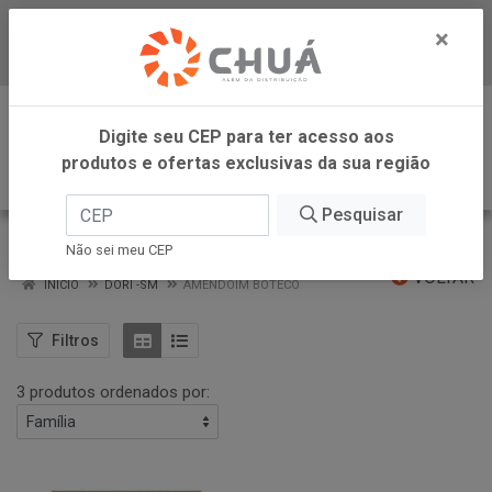
×
Baixe já nosso APP
0
Digite seu CEP para ter acesso aos
produtos e ofertas exclusivas da sua região
Pesquisar
AMENDOIM BOTECO
Não sei meu CEP
VOLTAR
INÍCIO
DORI -SM
AMENDOIM BOTECO
Filtros
3 produtos ordenados por: