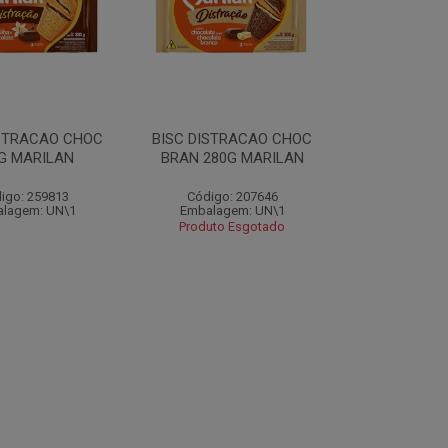
ISTRACAO CHOC
BISC DISTRACAO CHOC
G MARILAN
BRAN 280G MARILAN
igo: 259813
Código: 207646
lagem: UN\1
Embalagem: UN\1
Produto Esgotado