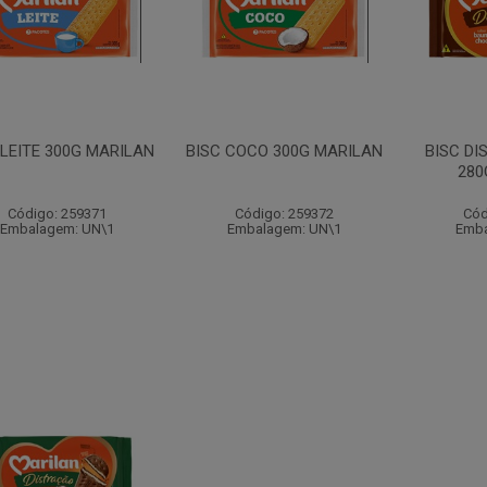
 LEITE 300G MARILAN
BISC COCO 300G MARILAN
BISC D
280
Código: 259371
Código: 259372
Cód
Embalagem: UN\1
Embalagem: UN\1
Emba