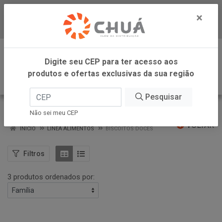
×
Baixe já nosso APP
0
Digite seu CEP para ter acesso aos
produtos e ofertas exclusivas da sua região
Pesquisar
BISCOITOS DOCES
Não sei meu CEP
VOLTAR
INÍCIO
LINEA ALIMENTOS
BISCOITOS DOCES
Filtros
3 produtos ordenados por: