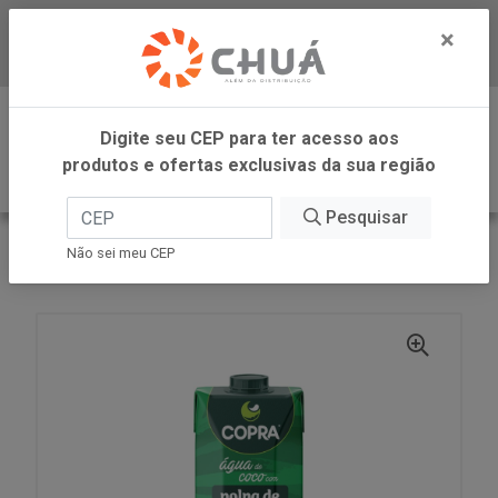
×
Baixe já nosso APP
0
Digite seu CEP para ter acesso aos
produtos e ofertas exclusivas da sua região
Pesquisar
VOLTAR
INÍCIO
COPRA ALIMENTOS
Não sei meu CEP
AGUA COCO POLPA 1L COPRA