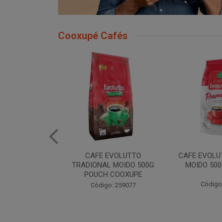
Cooxupé Cafés
EVOLUTTO
CAFE EVOLUTTO PREMIUM
FILTRO REU
 MOIDO 500G
MOIDO 500G COOXUPE
103 30U
 COOXUPE
Código: 259094
Código
: 259077