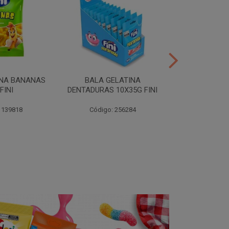
INA BANANAS
BALA GELATINA
TUBES MORA
FINI
DENTADURAS 10X35G FINI
10X35G
 139818
Código: 256284
Código: