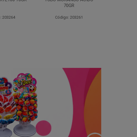
70GR
30X3
 203264
Código: 203261
Código: