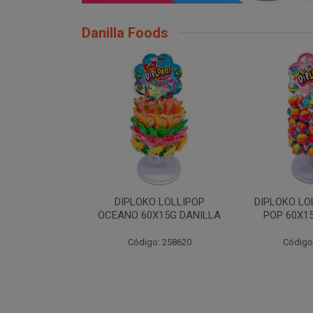
Danilla Foods
 LOLLIPOP
DIPLOKO LOLLIPOP ARCO
DIPLOKO LO
X15G DANILLA
POP 60X15G DANILLA
CUBO 60X
: 258620
Código: 258621
Código