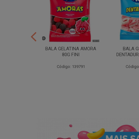
ER 10X35 FINI
BALA GELATINA AMORA
BALA G
80G FINI
DENTADURA
: 258539
Código: 139791
Código