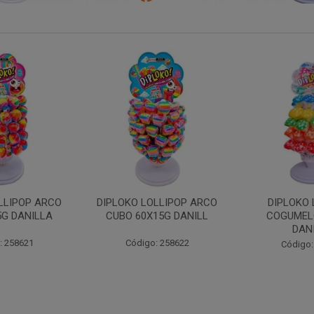
LLIPOP ARCO
DIPLOKO LOLLIPOP
DIPLOKO LOL
15G DANILL
COGUMELO 60X15G
60X15G 
DANILLA
: 258622
Código:
Código: 258366