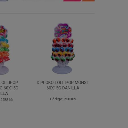
LIPOP MONST
DIPLOKO LOLLIPOP
DIPLOKO LOL
DANILLA
OCEANO 60X15G DANILLA
POP 60X15
 258369
Código: 258620
Código: