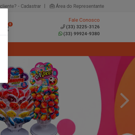
|
cliente? - Cadastrar
Área do Representante
Fale Conosco
0
(33) 3225-3126
(33) 99924-9380