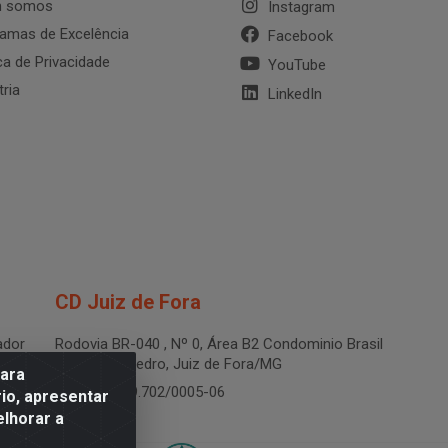
 somos
Instagram
amas de Excelência
Facebook
ica de Privacidade
YouTube
tria
LinkedIn
CD Juiz de Fora
dor
Rodovia BR-040 , Nº 0, Área B2 Condominio Brasil
LOG - São Pedro, Juiz de Fora/MG
para
CNPJ 19.199.702/0005-06
io, apresentar
elhorar a