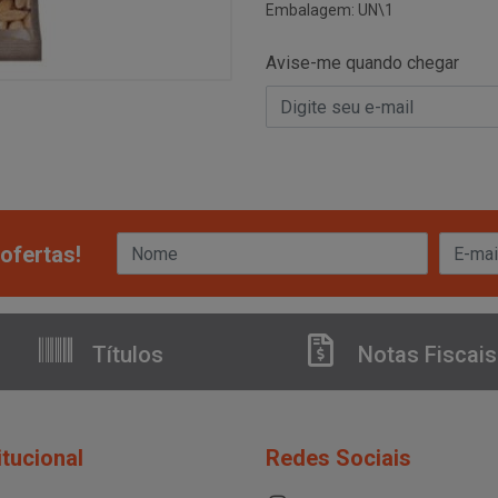
Embalagem: UN\1
Avise-me quando chegar
ofertas!
Títulos
Notas Fiscais
itucional
Redes Sociais