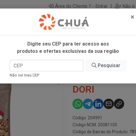
|
Área do Cliente ? - Entrar
Não é 
×
Digite seu CEP para ter acesso aos
produtos e ofertas exclusivas da sua região
 DORI
Pesquisar
AMENDOIM BO
Não sei meu CEP
DORI
Código: 204991
Código NCM: 20081100
Código de Barras do Produto: 7