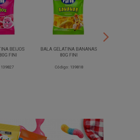
INA BEIJOS
BALA GELATINA BANANAS
BALA GE
0G FINI
80G FINI
DENTADURAS 
 139827
Código: 139818
Código: