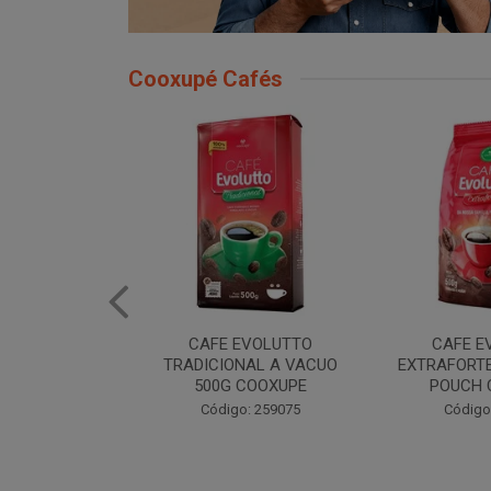
Cooxupé Cafés
EVOLUTTO
CAFE EVOLUTTO
CAFE E
NAL A VACUO
EXTRAFORTE MOIDO 500G
TRADIONAL
COOXUPE
POUCH COOXUPE
POUCH 
: 259075
Código: 259076
Código