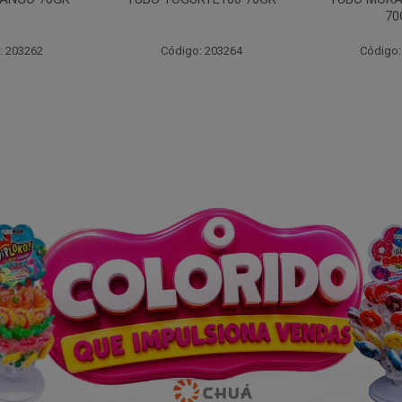
70GR
30X
: 203264
Código: 203261
Código: