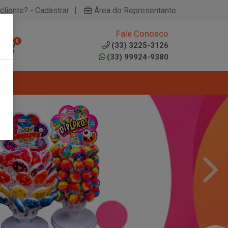
|
cliente? - Cadastrar
Área do Representante
Fale Conosco
0
(33) 3225-3126
(33) 99924-9380