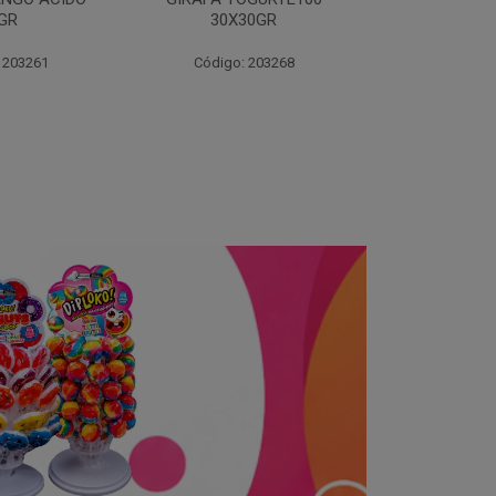
30GR
30X3
 203268
Código: 203270
Código: