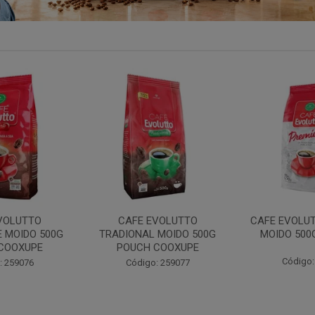
VOLUTTO
CAFE EVOLUTTO PREMIUM
FILTRO REU
 MOIDO 500G
MOIDO 500G COOXUPE
103 30UN
COOXUPE
Código: 259094
Código:
: 259077