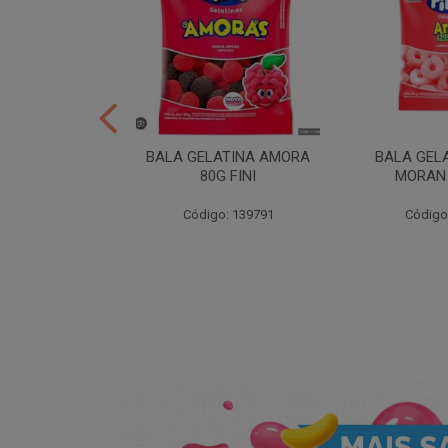
ER 10X35 FINI
BALA GELATINA AMORA
BALA GEL
80G FINI
MORAN 
: 258539
Código: 139791
Código