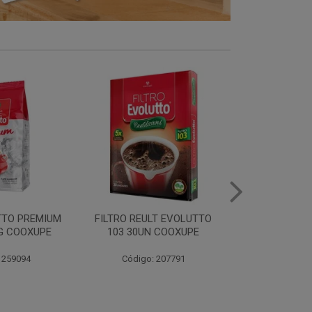
LT EVOLUTTO
FILTRO PAPEL EVOLUTTO
FILTRO PAPE
 COOXUPE
102 30UN COOXUPE
103 30UN
 207791
Código: 259097
Código: