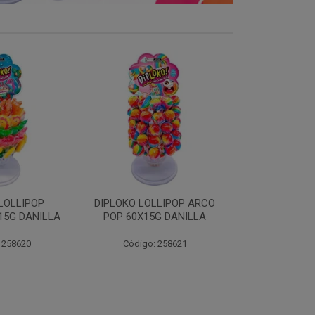
LLIPOP ARCO
DIPLOKO LOLLIPOP ARCO
DIPLOKO 
G DANILLA
CUBO 60X15G DANILL
COGUMELO
DANI
 258621
Código: 258622
Código: