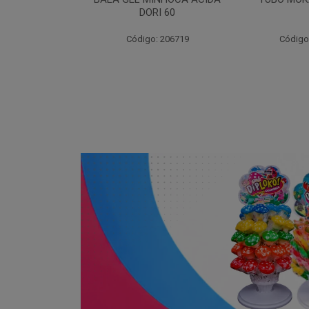
RI 60
: 206719
Código: 203262
Código