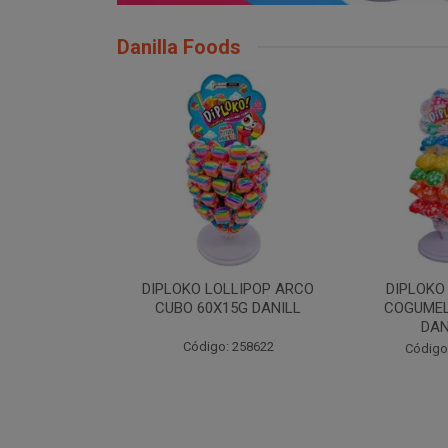
Danilla Foods
OLLIPOP ARCO
DIPLOKO LOLLIPOP
DIPLOKO LO
15G DANILL
COGUMELO 60X15G
60X15G
DANILLA
: 258622
Código
Código: 258366