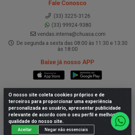
Fale Conosco
(33) 3225-3126
(33) 99924-9380
vendas.interna@chuasa.com
De segunda a sexta das 08:00 às 11:30 e 13:30
às 18:00
Baixe já nosso APP
O nosso site coleta cookies próprios e de
CD Governador Valadares
terceiros para proporcionar uma experiência
personalizada ao usuário, apresentar publicidade
Rua A, 200, Galpão B - Capim, Governador
relevante de acordo com o seu perfil e melhorar a
Valadares/MG - CEP 35.024-400
qualidade do nosso site.
CNPJ 19.199.702/0003-36
Aceitar
Negar não essenciais