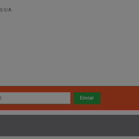
S S/A