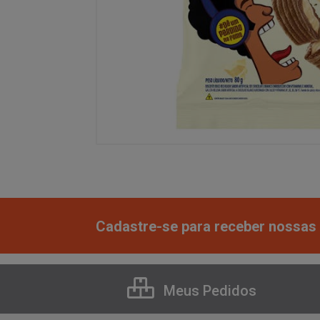
Cadastre-se para receber nossas 
Meus Pedidos