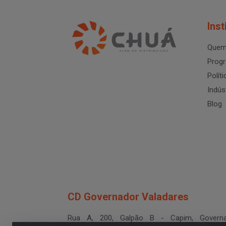
Inst
Quem
Progr
Polít
Indús
Blog
CD Governador Valadares
Rua A, 200, Galpão B - Capim, Governa