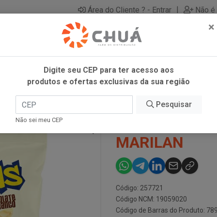
|
Área do Cliente ? - Entrar
Não é 
×
Digite seu CEP para ter acesso aos
produtos e ofertas exclusivas da sua região
80G MARILAN
Pesquisar
BISC TEEN S
Não sei meu CEP
MARILAN
Código: 257721
Código NCM: 19059020
Código de Barras do Produto: 7