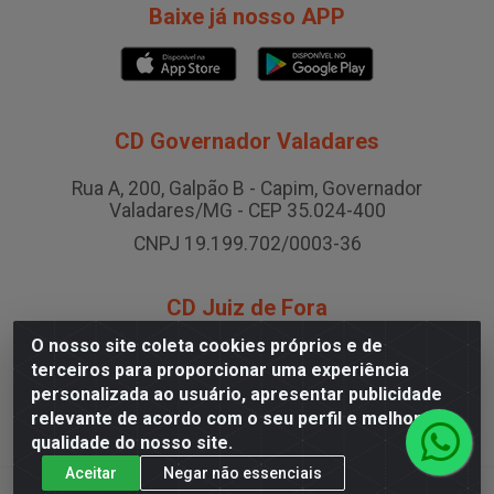
Baixe já nosso APP
CD Governador Valadares
Rua A, 200, Galpão B - Capim, Governador
Valadares/MG - CEP 35.024-400
CNPJ 19.199.702/0003-36
CD Juiz de Fora
O nosso site coleta cookies próprios e de
Rodovia BR-040 , Nº 0, Área B2 Condominio Brasil LOG
terceiros para proporcionar uma experiência
- São Pedro, Juiz de Fora/MG
personalizada ao usuário, apresentar publicidade
CNPJ 19.199.702/0005-06
relevante de acordo com o seu perfil e melhorar a
qualidade do nosso site.
Aceitar
Negar não essenciais