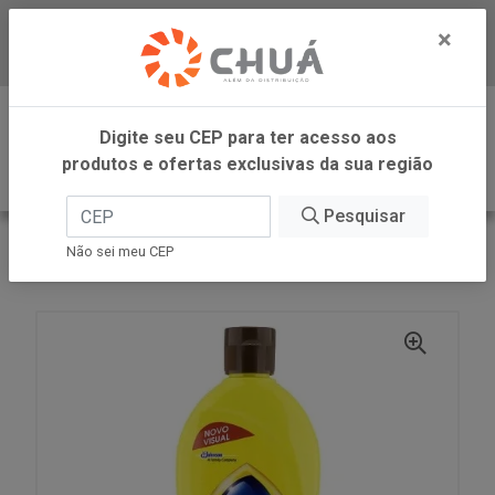
×
Baixe já nosso APP
0
Digite seu CEP para ter acesso aos
produtos e ofertas exclusivas da sua região
Pesquisar
VOLTAR
INÍCIO
SC JOHNSON
Não sei meu CEP
BRAVO LUST BRIL PRAT LAV 200ML