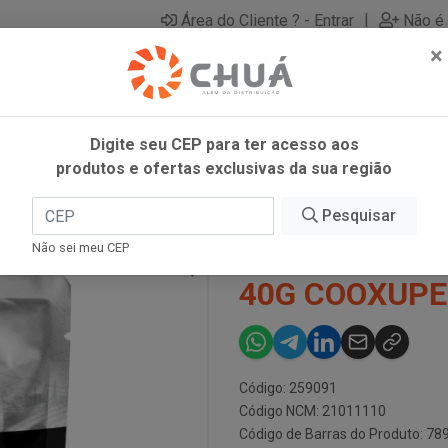
|
Área do Cliente ? - Entrar
Não é 
×
Digite seu CEP para ter acesso aos
produtos e ofertas exclusivas da sua região
OFILIZADO 40G COOXUPE
Pesquisar
CAFE SOLUV P
Não sei meu CEP
40G COOXUPE
Código: 259091
Código NCM: 21011110
Código de Barras do Produto: 7