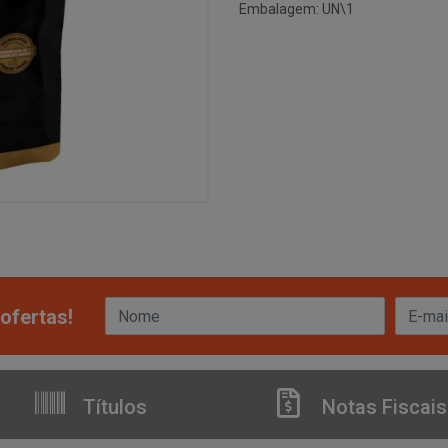
Embalagem: UN\1
ofertas!
Títulos
Notas Fiscais