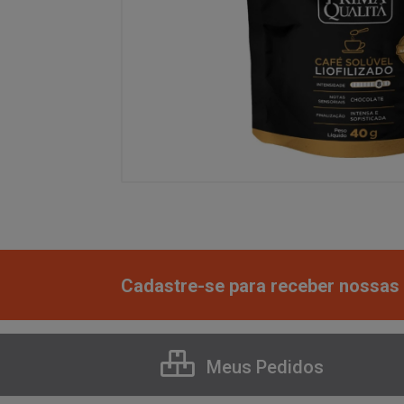
Cadastre-se para receber nossas 
Meus Pedidos