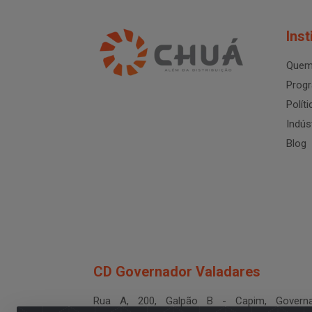
Inst
Quem
Progr
Polít
Indús
Blog
CD Governador Valadares
Rua A, 200, Galpão B - Capim, Governa