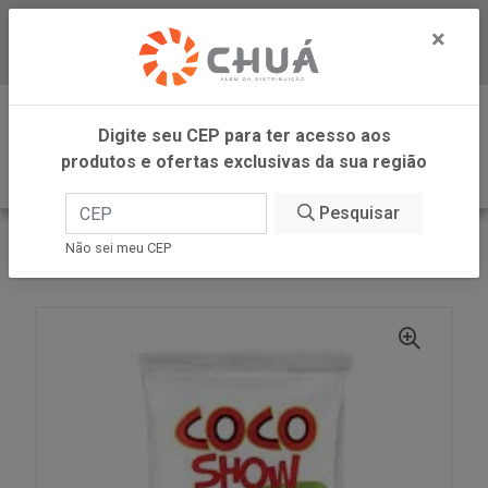
×
Baixe já nosso APP
0
Digite seu CEP para ter acesso aos
produtos e ofertas exclusivas da sua região
Pesquisar
VOLTAR
INÍCIO
COPRA ALIMENTOS
Não sei meu CEP
COCO RALADO UMIDO ADOC 50G COCO SHOW