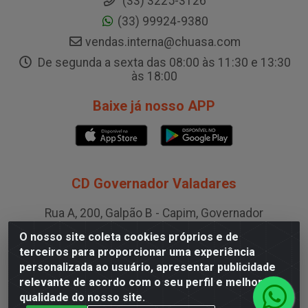
(33) 3225-3126
(33) 99924-9380
vendas.interna@chuasa.com
De segunda a sexta das 08:00 às 11:30 e 13:30
às 18:00
Baixe já nosso APP
CD Governador Valadares
Rua A, 200, Galpão B - Capim, Governador
Valadares/MG - CEP 35.024-400
O nosso site coleta cookies próprios e de
CNPJ 19.199.702/0003-36
terceiros para proporcionar uma experiência
personalizada ao usuário, apresentar publicidade
relevante de acordo com o seu perfil e melhorar a
CD Juiz de Fora
qualidade do nosso site.