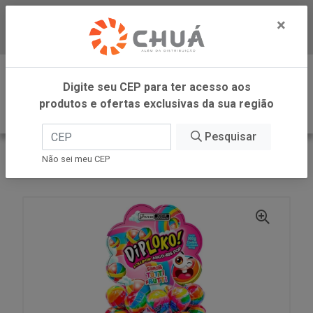
×
Baixe já nosso APP
0
Digite seu CEP para ter acesso aos
produtos e ofertas exclusivas da sua região
Pesquisar
VOLTAR
INÍCIO
DANILLA FOODS
Não sei meu CEP
DIPLOKO LOLLIPOP ARCO POP 60X15G DANILLA