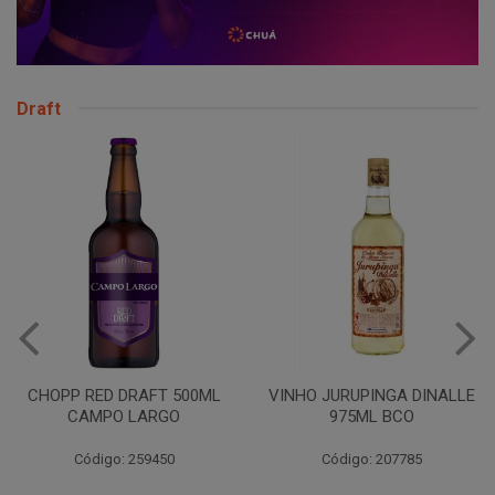
Draft
VINHO FRISANTE BR
750ML CAMPO LAR
00ML
VINHO JURUPINGA DINALLE
975ML BCO
Código: 207888
Código: 207785