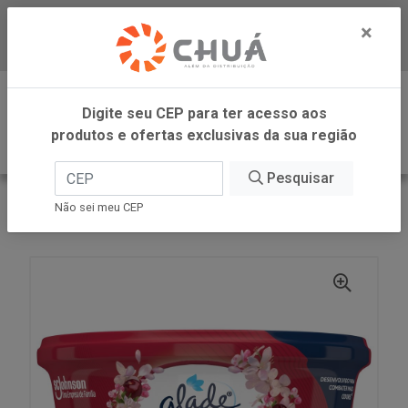
×
Baixe já nosso APP
0
Digite seu CEP para ter acesso aos
produtos e ofertas exclusivas da sua região
Pesquisar
VOLTAR
INÍCIO
SC JOHNSON
Não sei meu CEP
GLADE GEL FLORES 70G